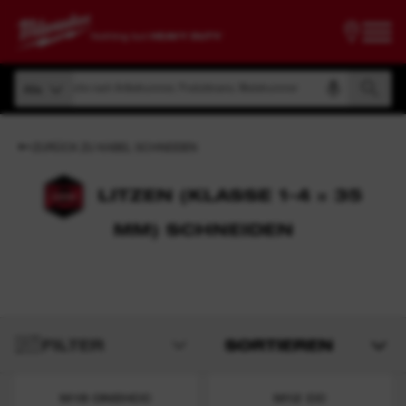
Suche nach Artikelnummer, Produktname, Modelnummer
Alle
Suche nach Artikelnummer, Produktname, Modelnummer
Alle
ZURÜCK ZU KABEL SCHNEIDEN
LITZEN (KLASSE 1-4 = 35
MM) SCHNEIDEN
FILTER
SORTIEREN
M18 ONEHCC
M12 CC