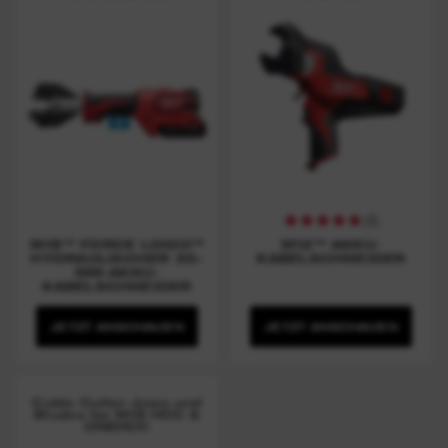
(
5
)
M18™ FORCE LOGIC™
M12™ AKKU-
HYDRAULISCHER 35-
KABELSCHNEIDER
MM-AKKU-
KABELSCHNEIDER
JETZT ANSCHAUEN
JETZT ANSCHAUEN
Cable Cutter Jaws and
Blades for M18 HCC &
ONEHCC