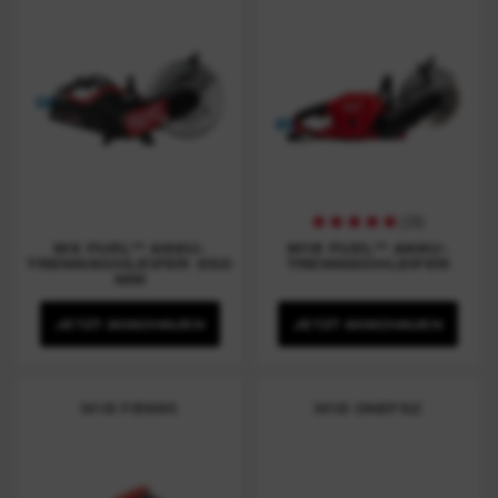
(
29
)
MX FUEL™ AKKU-
M18 FUEL™ AKKU-
TRENNSCHLEIFER 350
TRENNSCHLEIFER
MM
JETZT ANSCHAUEN
JETZT ANSCHAUEN
M18 FBS85
M18 ONEFSZ