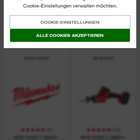
Cookie-Einstellungen verwalten möchten.
(
20
)
(
1
)
M18 FUEL™ AKKU-
M18 FUEL™ ONE-KEY™
SÄBELSÄGE
AKKU-
WINKELSCHLEIFER
COOKIE-EINSTELLUNGEN
JETZT ANSCHAUEN
JETZT ANSCHAUEN
ALLE COOKIES AKZEPTIEREN
M18 FMCS
M18 FHZ
(
30
)
(
120
)
M18 FUEL™ AKKU-
M18 FUEL™ AKKU-