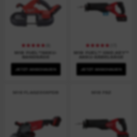
(
6
)
(
17
)
M18 FUEL™AKKU-
M18 FUEL™ ONE-KEY™
BANDSÄGE
AKKU-SÄBELSÄGE
JETZT ANSCHAUEN
JETZT ANSCHAUEN
M18 FLAG230XPDB
M18 FSZ