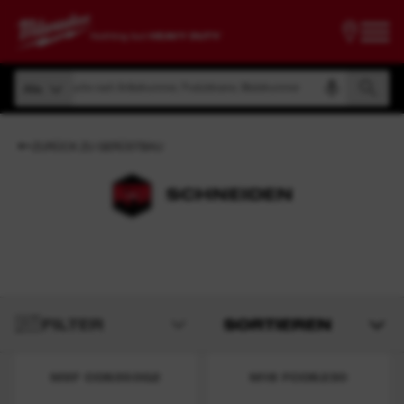
Suche nach Artikelnummer, Produktname, Modelnummer
Alle
Suche nach Artikelnummer, Produktname, Modelnummer
Alle
ZURÜCK ZU GERÜSTBAU
SCHNEIDEN
FILTER
SORTIEREN
MXF COS350G2
M18 FCOS230